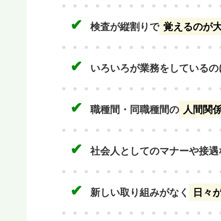
✔︎
検査が縦割りで
覚えるのが
✔︎
いろいろが業務をしているの
✔︎
職種間・同職種間の
人間関
✔︎
社会人としてのマナーや接遇
✔︎
新しい取り組みがなく
日々