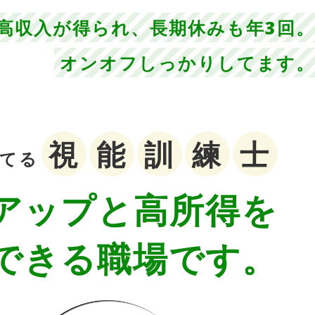
高収入が得られ、長期休みも年3回。
オンオフしっかりしてます。
視
能
訓
練
士
育てる
アップと高所得を
できる職場です。