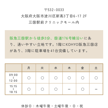
〒532-0033
大阪府大阪市淀川区新高3丁目6-17 2F
三国駅前クリニックモール内
阪急三国駅から徒歩3分、国道176号線沿い
にあ
り、通いやすい立地です。1階にKOHYO阪急三国店
があり、3階に駐車場を41台完備しています。
月
火
水
木
金
土
09:00
○
○
○
○
○
○
12:00
15:15
○
○
○
ー
○
ー
18:15
休診日：木曜午後・土曜午後・日・祝