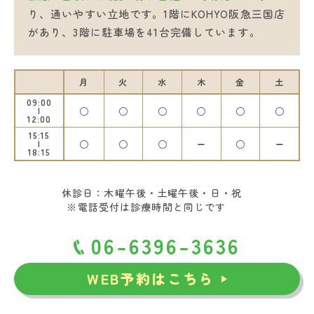
り、通いやすい立地です。1階にKOHYO阪急三国店
があり、3階に駐車場を41台完備しています。
月
火
水
木
金
土
09:00
○
○
○
○
○
○
12:00
15:15
○
○
○
ー
○
ー
18:15
休診日：木曜午後・土曜午後・日・祝
※電話受付は診療時間と同じです
06-6396-3636
WEB予約はこちら