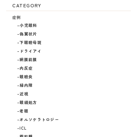
CATEGORY
症例
小児眼科
偽翼状片
下眼瞼母斑
ドライアイ
網膜前膜
内反症
眼瞼炎
緑内障
近視
眼鏡処方
老眼
オルソケラトロジー
ICL
霰粒腫