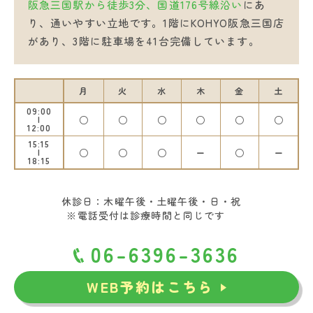
阪急三国駅から徒歩3分、国道176号線沿い
にあ
り、通いやすい立地です。1階にKOHYO阪急三国店
があり、3階に駐車場を41台完備しています。
月
火
水
木
金
土
09:00
○
○
○
○
○
○
12:00
15:15
○
○
○
ー
○
ー
18:15
休診日：木曜午後・土曜午後・日・祝
※電話受付は診療時間と同じです
06-6396-3636
WEB予約はこちら