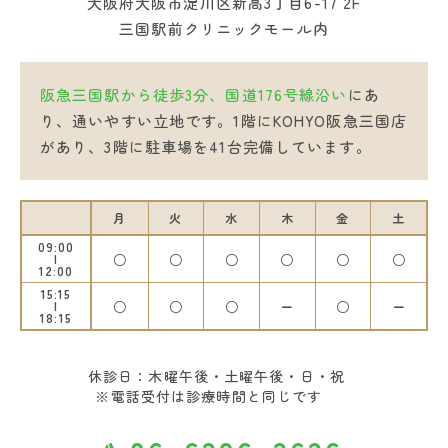
大阪府大阪市淀川区新高3丁目6-17 2F
三国駅前クリニックモール内
阪急三国駅から徒歩3分、国道176号線沿い
にあ
り、通いやすい立地です。1階にKOHYO阪急三国店
があり、3階に駐車場を41台完備しています。
月
火
水
木
金
土
09:00
○
○
○
○
○
○
12:00
15:15
○
○
○
ー
○
ー
18:15
休診日：木曜午後・土曜午後・日・祝
※電話受付は診療時間と同じです