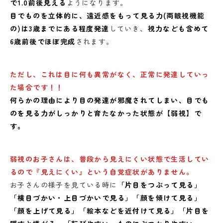
で1.0前後見える
ようになります。
目でものを立体的に、遠近感をもって見る力(両眼視機能
の)は3歳までにある程度発達
していき、
視力なども含めて
6歳前後でほぼ完成
されます。
ただし、これは目に何も異常がなく、正常に発達していっ
た場合です！！
何らかの理由により目の発達が邪魔されてしまい、目でも
のを見る力がしっかりと育たなかった状態が【弱視】で
す。
弱視のお子さんは、普段から見えにくい状態で生活してい
るので『見えにくい』という自覚症状がありません。
お子さんの様子を見ている時に
「片目をつぶって見る」
「横目づかい・上目づかいで見る」「顔を傾けて見る」
「顔を上げて見る」「絵本などを近付けて見る」「片目を