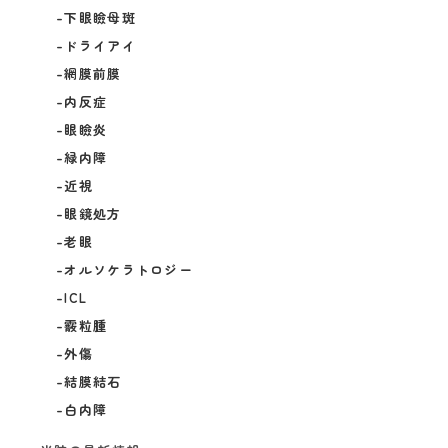
下眼瞼母斑
ドライアイ
網膜前膜
内反症
眼瞼炎
緑内障
近視
眼鏡処方
老眼
オルソケラトロジー
ICL
霰粒腫
外傷
結膜結石
白内障