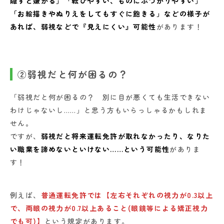
隠すと嫌がる」「転びやすい、ものにぶつかりやすい」
「お絵描きやぬりえをしてもすぐに飽きる」などの様子が
あれば、弱視などで『見えにくい』可能性
があります！
②弱視だと何が困るの？
「弱視だと何が困るの？ 別に目が悪くても生活できない
わけじゃないし……」と思う方もいらっしゃるかもしれま
せん。
ですが、
弱視だと将来運転免許が取れなかったり、なりた
い職業を諦めないといけない……という可能性
がありま
す！
例えば、
普通運転免許では【左右それぞれの視力が0.3以上
で、両眼の視力が0.7以上あること(眼鏡等による矯正視力
でも可)】
という規定があります。