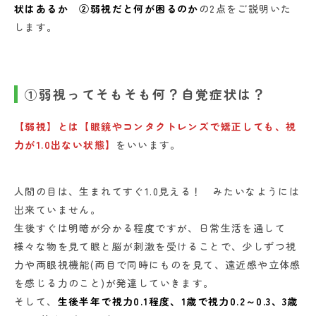
状はあるか ②弱視だと何が困るのか
の2点をご説明いた
します。
①弱視ってそもそも何？自覚症状は？
【弱視】とは【眼鏡やコンタクトレンズで矯正しても、視
力が1.0出ない状態】
をいいます。
人間の目は、生まれてすぐ1.0見える！ みたいなようには
出来ていません。
生後すぐは明暗が分かる程度ですが、日常生活を通して
様々な物を見て眼と脳が刺激を受けることで、少しずつ視
力や両眼視機能(両目で同時にものを見て、遠近感や立体感
を感じる力のこと)が発達していきます。
そして、
生後半年で視力0.1程度、1歳で視力0.2～0.3、3歳