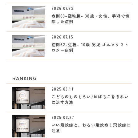
2026.07.22
症例63-霰粒腫- 38歳・女性、手術で切
除した症例
2026.07.15
症例62-近視- 10歳 男児 オルソケラト
ロジー症例
RANKING
2025.03.11
こどものものもらい/めばちこをきれい
に治す方法
2025.02.27
いい飛蚊症と、わるい飛蚊症！飛蚊症に
注意