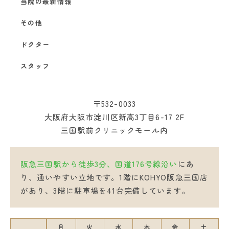
当院の最新情報
その他
ドクター
スタッフ
〒532-0033
大阪府大阪市淀川区新高3丁目6-17 2F
三国駅前クリニックモール内
阪急三国駅から徒歩3分、国道176号線沿い
にあ
り、通いやすい立地です。1階にKOHYO阪急三国店
があり、3階に駐車場を41台完備しています。
月
火
水
木
金
土