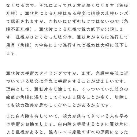
なくなるので、それによって見え方が悪くなります（角膜
乱視）。翼状片による乱視はある程度は眼鏡の乱視レンズ
で矯正されますが、きれいにひずむわけではないので（角
膜不正乱視）、翼状片による乱視で視力低下が出現しま
す。乱視がひどくなった場合や、翼状片がさらに進行して
黒目（角膜）の中央にまで進行すれば視力は大幅に低下し
ます。
翼状片の手術のタイミングですが、まず、角膜中央部に近
づいている場合は早急に手術をすることが望ましいです。
理由として、翼状片を切除しても、くっついていた部分の
瘢痕が角膜に濁りとしてそのまま残ることが多く、切除し
ても視力改善が思わしくないことがあるからです。
また白内障を有していて、視力が落ちてきている人も早め
の手術をお勧めします。白内障を手術するときに翼状片に
よる乱視があると、眼内レンズ度数のずれの原因になった