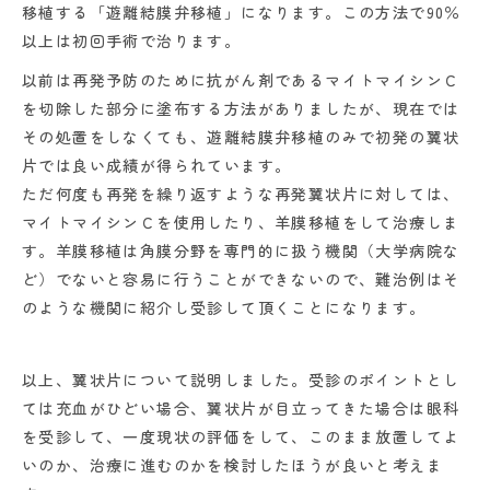
移植する「遊離結膜弁移植」になります。この方法で90％
以上は初回手術で治ります。
以前は再発予防のために抗がん剤であるマイトマイシンＣ
を切除した部分に塗布する方法がありましたが、現在では
その処置をしなくても、遊離結膜弁移植のみで初発の翼状
片では良い成績が得られています。
ただ何度も再発を繰り返すような再発翼状片に対しては、
マイトマイシンＣを使用したり、羊膜移植をして治療しま
す。羊膜移植は角膜分野を専門的に扱う機関（大学病院な
ど）でないと容易に行うことができないので、難治例はそ
のような機関に紹介し受診して頂くことになります。
以上、翼状片について説明しました。受診のポイントとし
ては充血がひどい場合、翼状片が目立ってきた場合は眼科
を受診して、一度現状の評価をして、このまま放置してよ
いのか、治療に進むのかを検討したほうが良いと考えま