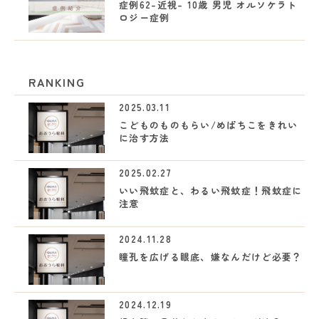
症例62-近視- 10歳 男児 オルソケラト
ロジー症例
RANKING
2025.03.11
こどものものもらい/めばちこをきれい
に治す方法
2025.02.27
いい飛蚊症と、わるい飛蚊症！飛蚊症に
注意
2024.11.28
瞳孔を広げる眼底、嫌なんだけど必要？
2024.12.19