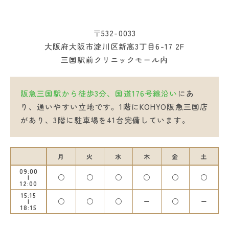
〒532-0033
大阪府大阪市淀川区新高3丁目6-17 2F
三国駅前クリニックモール内
阪急三国駅から徒歩3分、国道176号線沿い
にあ
り、通いやすい立地です。1階にKOHYO阪急三国店
があり、3階に駐車場を41台完備しています。
月
火
水
木
金
土
09:00
○
○
○
○
○
○
12:00
15:15
○
○
○
ー
○
ー
18:15