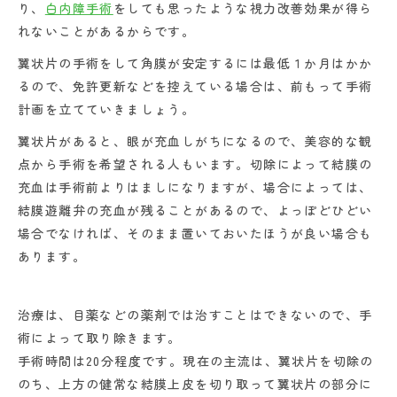
り、
白内障手術
をしても思ったような視力改善効果が得ら
れないことがあるからです。
翼状片の手術をして角膜が安定するには最低１か月はかか
るので、免許更新などを控えている場合は、前もって手術
計画を立てていきましょう。
翼状片があると、眼が充血しがちになるので、美容的な観
点から手術を希望される人もいます。切除によって結膜の
充血は手術前よりはましになりますが、場合によっては、
結膜遊離弁の充血が残ることがあるので、よっぽどひどい
場合でなければ、そのまま置いておいたほうが良い場合も
あります。
治療は、目薬などの薬剤では治すことはできないので、手
術によって取り除きます。
手術時間は20分程度です。現在の主流は、翼状片を切除の
のち、上方の健常な結膜上皮を切り取って翼状片の部分に