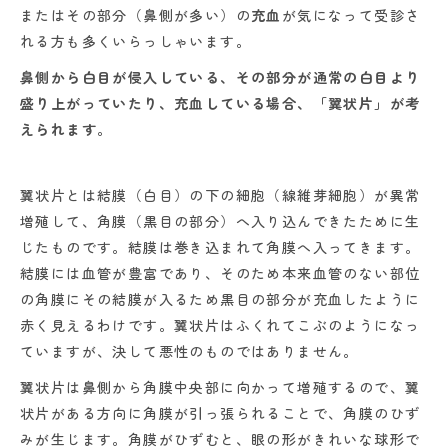
またはその部分（鼻側が多い）の
充血
が気になって受診さ
れる方も多くいらっしゃいます。
鼻側から白目が侵入している、その部分が通常の白目より
盛り上がっていたり、充血している場合、「翼状片」が考
えられます
。
翼状片とは結膜（白目）の下の細胞（線維芽細胞）が異常
増殖して、角膜（黒目の部分）へ入り込んできたために生
じたものです。結膜は巻き込まれて角膜へ入ってきます。
結膜には血管が豊富であり、そのため本来血管のない部位
の角膜にその結膜が入るため黒目の部分が充血したように
赤く見えるわけです。翼状片はふくれてこぶのようになっ
ていますが、決して悪性のものではありません。
翼状片は鼻側から角膜中央部に向かって増殖するので、翼
状片がある方向に角膜が引っ張られることで、角膜のひず
みが生じます。角膜がひずむと、眼の形がきれいな球形で