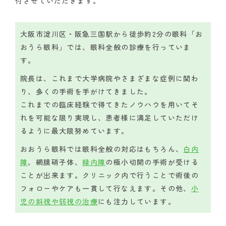
付させていただきます。
大阪市淀川区・阪急三国駅から徒歩約2分の眼科「お
おうら眼科」では、眼科全般の診療を行っていま
す。
院長は、これまで大学病院やさまざまな症例に関わ
り、多くの手術を手がけてきました。
これまでの臨床経験で得てきたノウハウを用いてそ
れを可能な限り実現し、患者様に満足していただけ
るように最大限努めています。
おおうら眼科では眼科全般の対応はもちろん、
白内
障
、網膜硝子体、
緑内障
の極小切開の手術が受ける
ことが出来ます。クリニック内で行うことで術後の
フォローやケアも一貫して行なえます。その他、
小
児の斜視や弱視の治療
にも注力しています。