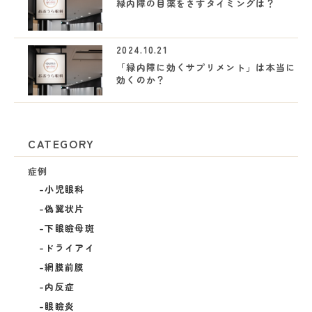
緑内障の目薬をさすタイミングは？
2024.10.21
「緑内障に効くサプリメント」は本当に
効くのか？
CATEGORY
症例
小児眼科
偽翼状片
下眼瞼母斑
ドライアイ
網膜前膜
内反症
眼瞼炎