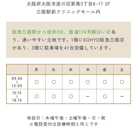
大阪府大阪市淀川区新高3丁目6-17 2F
三国駅前クリニックモール内
阪急三国駅から徒歩3分、国道176号線沿い
にあ
り、通いやすい立地です。1階にKOHYO阪急三国店
があり、3階に駐車場を41台完備しています。
月
火
水
木
金
土
09:00
○
○
○
○
○
○
12:00
15:15
○
○
○
ー
○
ー
18:15
休診日：木曜午後・土曜午後・日・祝
※電話受付は診療時間と同じです