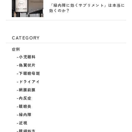
「緑内障に効くサプリメント」は本当に
効くのか？
CATEGORY
症例
小児眼科
偽翼状片
下眼瞼母斑
ドライアイ
網膜前膜
内反症
眼瞼炎
緑内障
近視
眼鏡処方