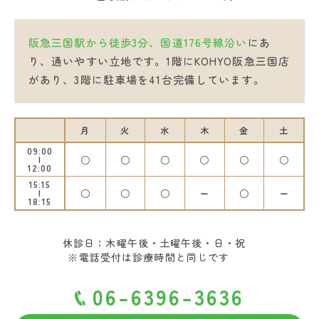
阪急三国駅から徒歩3分、国道176号線沿い
にあ
り、通いやすい立地です。1階にKOHYO阪急三国店
があり、3階に駐車場を41台完備しています。
月
火
水
木
金
土
09:00
○
○
○
○
○
○
12:00
15:15
○
○
○
ー
○
ー
18:15
休診日：木曜午後・土曜午後・日・祝
※電話受付は診療時間と同じです
06-6396-3636