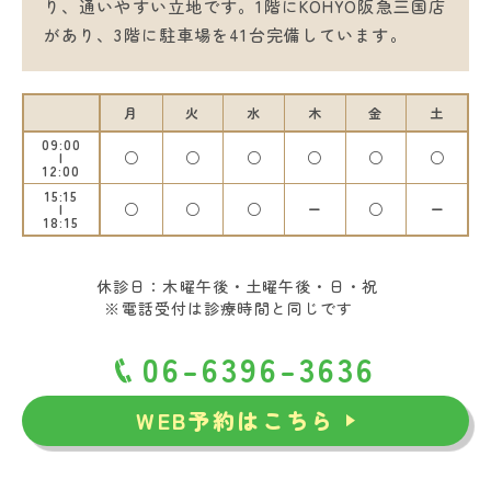
り、通いやすい立地です。1階にKOHYO阪急三国店
があり、3階に駐車場を41台完備しています。
月
火
水
木
金
土
09:00
○
○
○
○
○
○
12:00
15:15
○
○
○
ー
○
ー
18:15
休診日：木曜午後・土曜午後・日・祝
※電話受付は診療時間と同じです
06-6396-3636
WEB予約はこちら