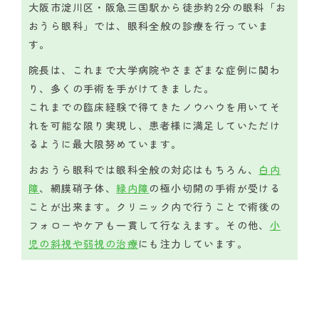
大阪市淀川区・阪急三国駅から徒歩約2分の眼科「お
おうら眼科」では、眼科全般の診療を行っていま
す。
院長は、これまで大学病院やさまざまな症例に関わ
り、多くの手術を手がけてきました。
これまでの臨床経験で得てきたノウハウを用いてそ
れを可能な限り実現し、患者様に満足していただけ
るように最大限努めています。
おおうら眼科では眼科全般の対応はもちろん、
白内
障
、網膜硝子体、
緑内障
の極小切開の手術が受ける
ことが出来ます。クリニック内で行うことで術後の
フォローやケアも一貫して行なえます。その他、
小
児の斜視や弱視の治療
にも注力しています。