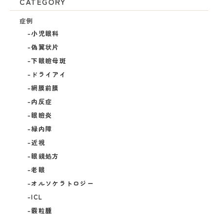
CATEGORY
症例
小児眼科
偽翼状片
下眼瞼母斑
ドライアイ
網膜前膜
内反症
眼瞼炎
緑内障
近視
眼鏡処方
老眼
オルソケラトロジー
ICL
霰粒腫