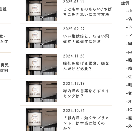
2025.03.11
症例
 乱視
こどものものもらい/めば
ちこをきれいに治す方法
2025.02.27
8歳・
いい飛蚊症と、わるい飛
た症
蚊症！飛蚊症に注意
2024.11.28
瞳孔を広げる眼底、嫌な
 男児
んだけど必要？
症例
2024.12.19
緑内障の目薬をさすタイ
ミングは？
I
2024.10.21
「緑内障に効くサプリメ
ント」は本当に効くの
か？