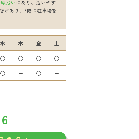
号線沿い
にあり、通いやす
国店があり、3階に駐車場を
水
木
金
土
○
○
○
○
○
ー
○
ー
36