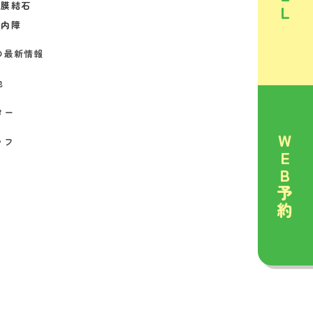
結膜結石
L
白内障
の最新情報
他
ター
W
ッフ
E
B
予
約