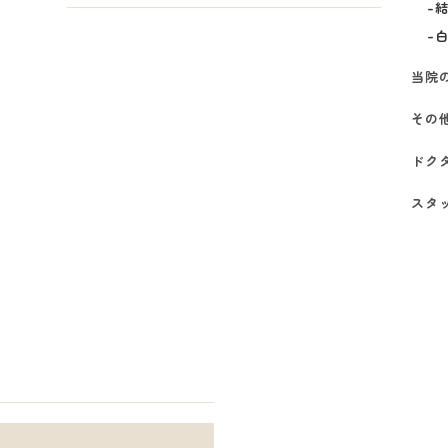
当院
その
ドク
スタ