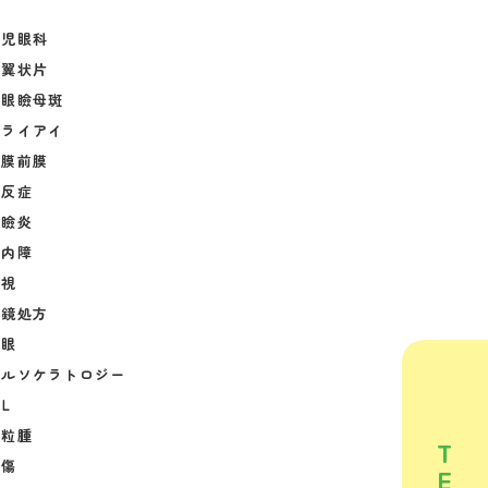
小児眼科
偽翼状片
下眼瞼母斑
ドライアイ
網膜前膜
内反症
眼瞼炎
緑内障
近視
眼鏡処方
老眼
オルソケラトロジー
CL
霰粒腫
T
外傷
E