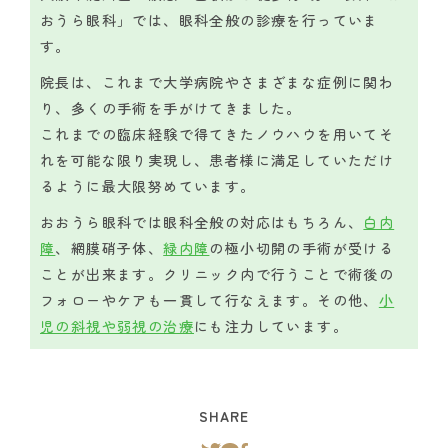
おうら眼科」では、眼科全般の診療を行っていま
す。
院長は、これまで大学病院やさまざまな症例に関わ
り、多くの手術を手がけてきました。
これまでの臨床経験で得てきたノウハウを用いてそ
れを可能な限り実現し、患者様に満足していただけ
るように最大限努めています。
おおうら眼科では眼科全般の対応はもちろん、
白内
障
、網膜硝子体、
緑内障
の極小切開の手術が受ける
ことが出来ます。クリニック内で行うことで術後の
フォローやケアも一貫して行なえます。その他、
小
児の斜視や弱視の治療
にも注力しています。
SHARE