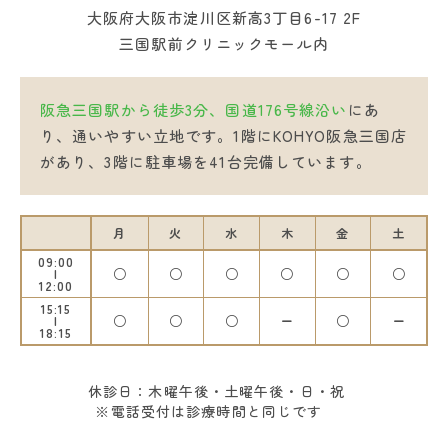
大阪府大阪市淀川区新高3丁目6-17 2F
三国駅前クリニックモール内
阪急三国駅から徒歩3分、国道176号線沿い
にあ
り、通いやすい立地です。1階にKOHYO阪急三国店
があり、3階に駐車場を41台完備しています。
月
火
水
木
金
土
09:00
○
○
○
○
○
○
12:00
15:15
○
○
○
ー
○
ー
18:15
休診日：木曜午後・土曜午後・日・祝
※電話受付は診療時間と同じです