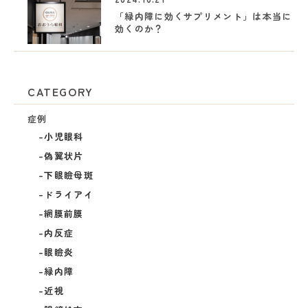
「緑内障に効くサプリメント」は本当に
効くのか？
CATEGORY
症例
小児眼科
偽翼状片
下眼瞼母斑
ドライアイ
網膜前膜
内反症
眼瞼炎
緑内障
近視