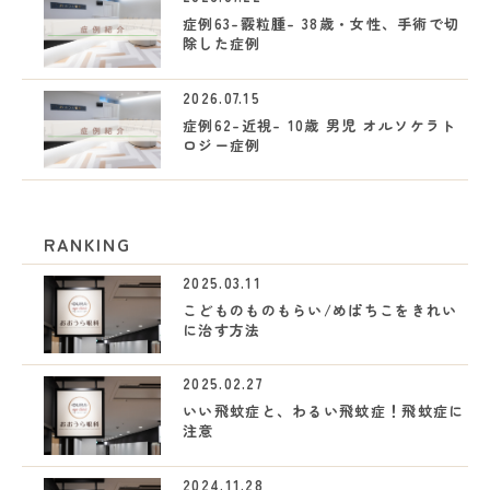
症例63-霰粒腫- 38歳・女性、手術で切
除した症例
2026.07.15
症例62-近視- 10歳 男児 オルソケラト
ロジー症例
RANKING
2025.03.11
こどものものもらい/めばちこをきれい
に治す方法
2025.02.27
いい飛蚊症と、わるい飛蚊症！飛蚊症に
注意
2024.11.28