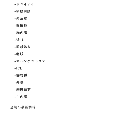
ドライアイ
網膜前膜
内反症
眼瞼炎
緑内障
近視
眼鏡処方
老眼
オルソケラトロジー
ICL
霰粒腫
外傷
結膜結石
白内障
当院の最新情報